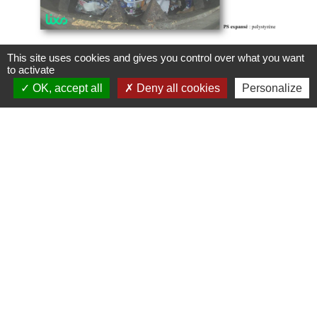
This site uses cookies and gives you control over what you want
to activate
OK, accept all
Deny all cookies
Personalize
Contacts
SMIDOM VEYLE SAÔNE
233 rue Raymond Noël - ZI Parc Actival
01140 Saint-Didier-sur-Chalaronne - FRANCE
+33 4 74 04 94 69
Contact par formulaire