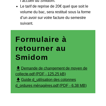
l’accueil du Smidom.
Le tarif de reprise de 20€ quel que soit le
volume du bac, sera restitué sous la forme
d’un avoir sur votre facture du semestre
suivant.
Formulaire à
retourner au
Smidom
file_download
Demande de changement de moyen de
collecte.pdf (PDF - 125.25 kB)
file_download
Guide d_utilisation des colonnes
d_ordures ménagères.pdf (PDF - 6.38 MB)