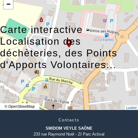
−
Carte interactive -
Localisation des
location_on
déchèteries, des Points
d'Apports Volontaires...
© OpenStreetMap
Leaflet
Contacts
SMIDOM VEYLE SAÔNE
233 rue Raymond Noël - ZI Parc Actival