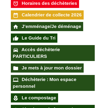
alarm
Horaires des déchèteries
date_range
Calendrier de collecte 2026
home
J'emménage/Je déménage
thumb_up
Le Guide du Tri
directions_car
Accès déchèterie
PARTICULIERS
folder
Je mets à jour mon dossier
computer
Déchèterie : Mon espace
personnel
local_florist
Le compostage