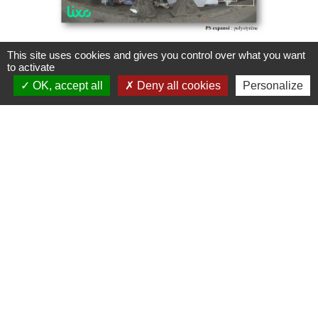
This site uses cookies and gives you control over what you want
to activate
OK, accept all
Deny all cookies
Personalize
Contacts
SMIDOM VEYLE SAÔNE
233 rue Raymond Noël - ZI Parc Actival
01140 Saint-Didier-sur-Chalaronne - FRANCE
+33 4 74 04 94 69
Contact par formulaire