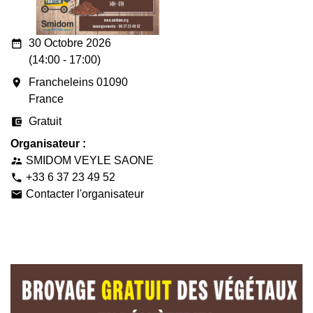
date_range
30 Octobre 2026
(14:00 - 17:00)
room
Francheleins 01090
France
account_balance_wallet
Gratuit
Organisateur :
SMIDOM VEYLE SAONE
supervisor_account
+33 6 37 23 49 52
phone
Contacter l'organisateur
email