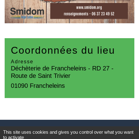
Coordonnées du lieu
Adresse
Déchèterie de Francheleins - RD 27 -
Route de Saint Trivier
01090 Francheleins
Contacts
This site uses cookies and gives you control over what you want
to activate
SMIDOM VEYLE SAÔNE